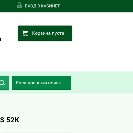
ВХОД В КАБИНЕТ
Корзина пуста
а
Расширенный поиск
S 52К