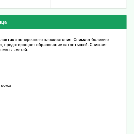
ица
илактики поперечного плоскостопия. Снимает болевые
пы, предотвращает образование натоптышей. Снижает
сневых костей.
 кожа.