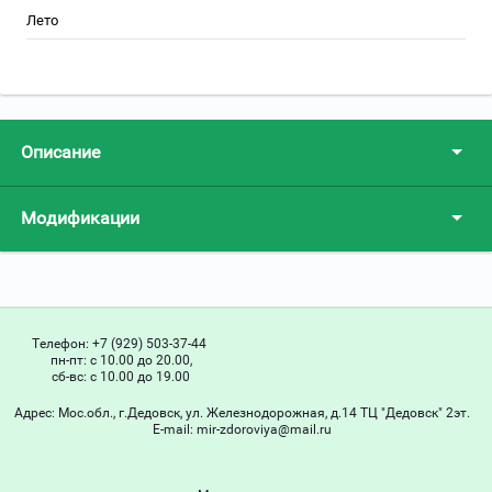
Лето
Описание
Модификации
Телефон:
+7 (929) 503-37-44
пн-пт: с 10.00 до 20.00,
сб-вс: с 10.00 до 19.00
Адрес:
Мос.обл., г.Дедовск, ул. Железнодорожная, д.14 ТЦ "Дедовск" 2эт.
Е-mail:
mir-zdoroviya@mail.ru